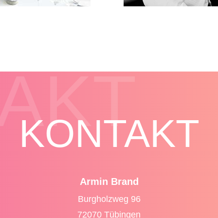
AKT
KONTAKT
Armin Brand
Burgholzweg 96
72070 Tübingen