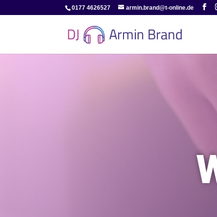
0177 4626527
armin.brand@t-online.de