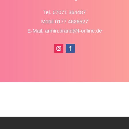
Tel. 07071 364487
Mobil 0177 4626527
E-Mail: armin.brand@t-online.de